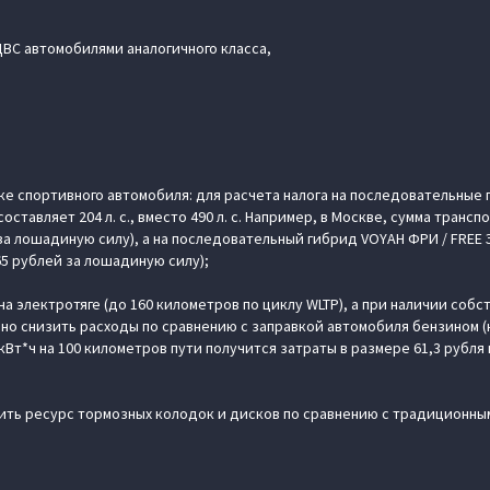
ВС автомобилями аналогичного класса,
ике спортивного автомобиля: для расчета налога на последовательны
ставляет 204 л. с., вместо 490 л. с. Например, в Москве, сумма транс
 за лошадиную силу), а на последовательный гибрид VOYAH ФРИ / FREE
 65 рублей за лошадиную силу);
 электротяге (до 160 километров по циклу WLTP), а при наличии собс
нно снизить расходы по сравнению с заправкой автомобиля бензином 
3 кВт*ч на 100 километров пути получится затраты в размере 61,3 рубля
ть ресурс тормозных колодок и дисков по сравнению с традиционным