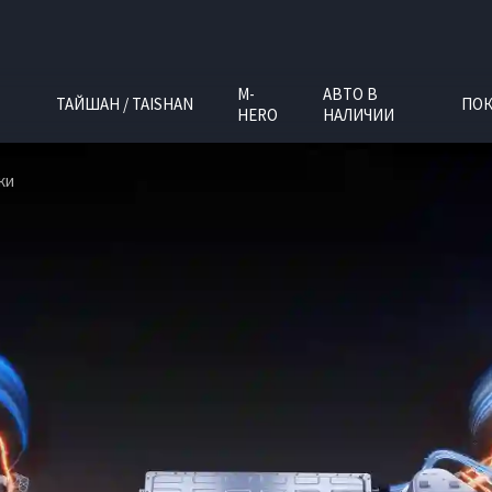
M-
АВТО В
ТАЙШАН / TAISHAN
ПОК
HERO
НАЛИЧИИ
ки