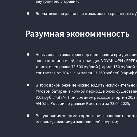
внутреннего сгорания;
Впечатляющая разгонная динамика по сравнению с Д
Разумная экономичность
Невысокая ставка транспортного налога при динам
электродвигателей, которая для VOYAH ФРИ / FREE со
двигателем равна 73 500 рублей (тариф 150 рублей
считается от 204 л. с. и равен 13 260 рублей (тариф
В городском режиме можно ездить исключительно на
тяговой батареи в ночной период, можно существе
3,02 руб. / кВт*ч. При среднем расходе энергии 20,
АИ-95 в России по данным Росстата за 23.04.2025;
Рекуперация энергии торможения позволяет продли
используя максимум накопленной энергии;