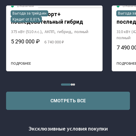
В наличии
В налич
ФРИ / FREE Спорт+
МЕЧТА 
Выгода за трейд-ин
Выгода за
Кредит от 0,01%
последовательный гибрид
послед
375 кВт (510 л.с.), АКПП, гибрид, полный
310 кВт (4
полный
5 290 000 ₽
6 740 000 ₽
7 490 0
ПОДРОБНЕЕ
ПОДРОБНЕ
СМОТРЕТЬ ВСЕ
Эксклюзивные условия покупки