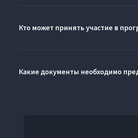
По программе Трейд-ин принимаются любые автомобили попу
Кто может принять участие в про
Принять участие в программе Трейд-ин может Клиент, с кот
родственник (родитель/ дети/ законный супруг(-а)), срок в
Какие документы необходимо пред
Паспорт технического средства.
Свидетельство о регистрации транспортного средства
Документы, подтверждающие родство (при необходим