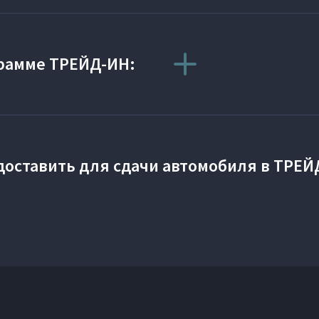
лярных марок, перечень марок и моделей вы можете узнать у официа
грамме ТРЕЙД-ИН:
орым заключается договор купли-продажи автомобиля VOYAH, а также (
ладения Автомобилем с пробегом не менее 6 месяцев, пробег автомобил
оставить для сдачи автомобиля в ТРЕЙ
.
ости).