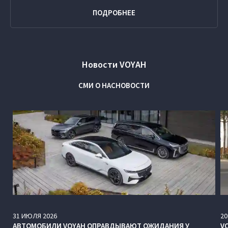
ПОДРОБНЕЕ
Новости VOYAH
СМИ О НАС
НОВОСТИ
31
ИЮЛЯ
2026
20
АВТОМОБИЛИ VOYAH ОПРАВДЫВАЮТ ОЖИДАНИЯ У
V