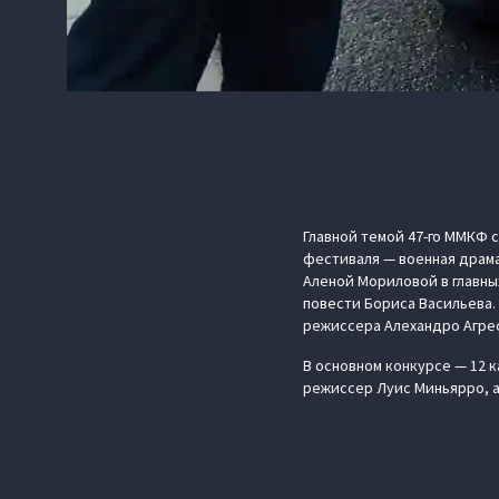
Главной темой 47-го ММКФ 
фестиваля — военная драма
Аленой Мориловой в главны
повести Бориса Васильева.
режиссера Алехандро Агре
В основном конкурсе — 12 
режиссер Луис Миньярро, а