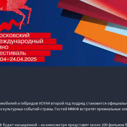
омобилей и гибридов VOYAH второй год подряд становится официаль
ых культурных событий страны. Гостей ММКФ встретят премиальные э
Ф будет насыщенной – на киносмотре представят около 200 фильмов бо