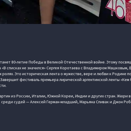
станет 80-летие Победы в Великой Отечественной войне. Этому посв
 «В списках не значился» Сергея Коротаева с Владимиром Машковым,
х ролях. Это историческая лента о мужестве, вере и любви к Родине 
 Завершит фестиваль премьера лирической аргентинской ленты «Кем 
сти.
картин из России, Италии, Южной Кореи, Индии и других стран. Жюри 
 среди судей — Алексей Герман-младший, Марьяна Спивак и Джон Роб