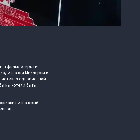
ящен фильм открытия
 Владиславом Миллером и
по мотивам одноименной
бы мы хотели быть»
возглавит испанский
инсон.