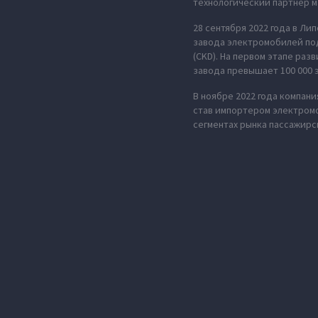
технологический партнер м
28 сентября 2022 года в Ли
завода электромобилей под
(CKD). На первом этапе ра
завода превышает 100 000 
В ноябре 2022 года компан
став импортером электромо
сегментах рынка пассажирс