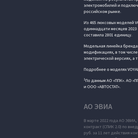
электромобилей и подключа
российском рынке.
Из 465 люксовых моделей V
одиннадцати месяцев 2023 
составила 2801 единицу.
Модельная линейка бренда 
модификациях, в том числе
электрической версиях, а 
Подробнее о моделях VOYAH
1
По данным АО «ППК». АО «
и ООО «АВТОСТАТ».
АО ЭВИА
В марте 2022 года АО ЭВИА
контракт (СПИК 2.0) по вн
руб. за 11 лет действия к