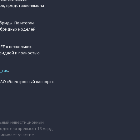
ов, представленных на
бриды. По итогам
гибридных моделей
EE в нескольких
бридной и полностью
_rus
.
 АО «Электронный паспорт»
альный инвестиционный
водителя превысят 13 млрд
принимает участие