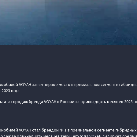
омобилей VOYAH занял первое место в премиальном сегменте гибридн
 2023 года.
ьтатах продаж бренда VOYAH в России за одиннадцать месяцев 2023 г
омобилей VOYAH стал брендом № 1 в премиальном сегменте гибридны
родаж за одиннадцать месяцев текущего года VOYAH лидирует среди 