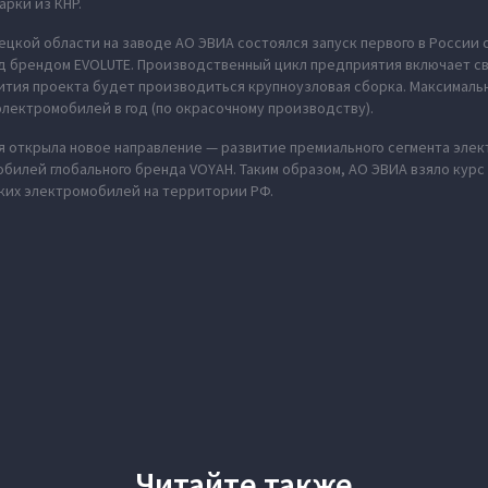
арки из КНР.
пецкой области на заводе АО ЭВИА состоялся запуск первого в России
 брендом EVOLUTE. Производственный цикл предприятия включает сва
звития проекта будет производиться крупноузловая сборка. Максимал
электромобилей в год (по окрасочному производству).
ия открыла новое направление — развитие премиального сегмента элек
билей глобального бренда VOYAH. Таким образом, АО ЭВИА взяло курс
ких электромобилей на территории РФ.
Читайте также