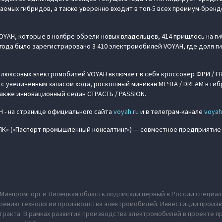
емых гибридов, а также уверенно входит в топ-5 всех премиум-бренд
OYAH, которые в ноябре обрели новых владельцев, 414 пришлось на ги
года было зарегистрировано 3 410 электромобилей VOYAH, где доля 
люксовых электромобилей VOYAH включает в себя кроссовер ФРИ / FR
 с увеличенным запасом хода, роскошный минивэн МЕЧТА / DREAM в ги
также инновационный седан СТРАСТЬ / PASSION.
 - на странице официального сайта
voyah.ru
и в телеграм-канале
voyah
ППК» («Паспорт промышленный консалтинг») — совместное предприятие
, Минпромторг и Липецкая область подписали первый в России специ
едрению технологии производства электромобилей. Инвестиции произ
онтракта. В рамках развития производства электромобилей в проекте 