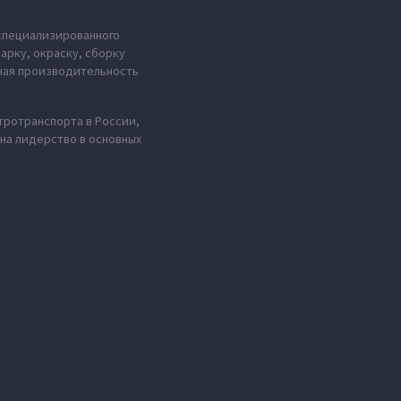
 специализированного
рку, окраску, сборку
ьная производительность
тротранспорта в России,
 на лидерство в основных