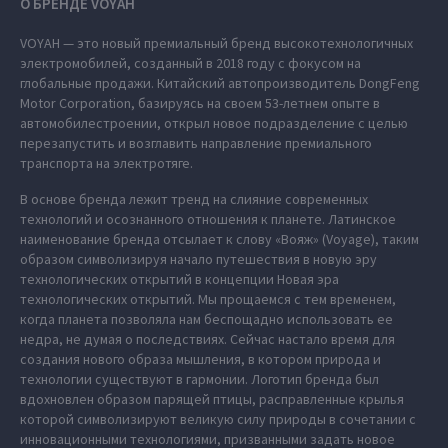
О БРЕНДЕ VOYAH
VOYAH — это новый премиальный бренд высокотехнологичных
электромобилей, созданный в 2018 году с фокусом на
глобальные продажи. Китайский автопроизводитель DongFeng
Motor Corporation, базируясь на своем 53-летнем опыте в
автомобилестроении, открыл новое подразделение с целью
перезапустить и возглавить направление премиального
транспорта на электротяге.
В основе бренда лежит тренд на слияние современных
технологий и осознанного отношения к планете. Латинское
наименование бренда отсылает к слову «Вояж» (Voyage), таким
образом символизируя начало путешествия в новую эру
технологических открытий в концепции Новая эра
технологических открытий. Мы прощаемся с тем временем,
когда планета позволяла нам беспощадно использовать ее
недра, не думая о последствиях. Сейчас настало время для
создания нового образа мышления, в котором природа и
технологии существуют в гармонии. Логотип бренда был
вдохновлен образом парящей птицы, расправленные крылья
которой символизируют великую силу природы в сочетании с
инновационными технологиями, призванными задать новое