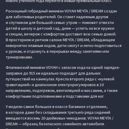
нового учебного года перейти в новый премиальный класс.
Роскошный гибридный минивэн VOYAH МЕЧТА / DREAM создан
для заботливых родителей. Он станет надежным другом
и спутником для большой семьи: утром — поможет отвезти
детей в школу и детский сад, днем — успеть на все кружки
и секции, вечером с комфортом доставит всю семью домой.
В просторном и уютном салоне МЕЧТА / DREAM, обладающем
невероятно плавным ходом, дети смогут и легко подготовиться
к урокам, и отдохнуть в перерывах между занятиями или
тренировками.
Флагманский минивэн VOYAH с запасом хода на одной зарядке-
заправке до 915 км идеально подходит для дальних
путешествий на каникулах. Кресла второго ряда с «нулевой
гравитацией» и диапазоном электрорегулировок в 10
направлениях, подогревом, вентиляцией и массажем, а также
комфортными подголовниками и подставками для ног.
У модели самое большое в классе багажное отделение,
в которое даже без складывания третьего ряда сидений
вмещаются восемь 20-дюймовых чемоданов. VOYAH МЕЧТА /
DREAM — образец безопасного семейного автомобиля.