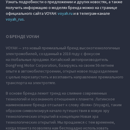
Узнать подробности о предложении и других новостях, а также
получить информацию о моделях бренда можно на странице
официального сайта VOYAH:
voyah.ru
и в телеграм-канале
voyah_rus
.
О БРЕНДЕ VOYAH
VOYAH — это новый премиальный бренд высокотехнологичных
электромобилей, созданный в 2018 году с фокусом
на глобальные продажи. Китайский автопроизводитель
DongFeng Motor Corporation, базируясь на своем 56-летнем
опыте в автомобилестроении, открыл новое подразделение
с целью перезапустить и возглавить направление премиального
транспорта на электротяге.
В основе бренда лежит тренд на слияние современных
технологий и осознанного отношения к планете. Латинское
наименование бренда отсылает к слову «Вояж» (Voyage), таким
образом символизируя начало путешествия в новую эру
технологических открытий в концепции Новая эра
технологических открытий. Мы прощаемся с тем временем,
когда планета позволяла нам беспощадно использовать