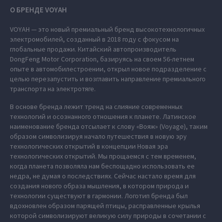
О БРЕНДЕ VOYAH
VOYAH — это новый премиальный бренд высокотехнологичных
электромобилей, созданный в 2018 году с фокусом на
глобальные продажи. Китайский автопроизводитель
DongFeng Motor Corporation, базируясь на своем 56-летнем
опыте в автомобилестроении, открыл новое подразделение с
целью перезапустить и возглавить направление премиального
транспорта на электротяге.
В основе бренда лежит тренд на слияние современных
технологий и осознанного отношения к планете. Латинское
наименование бренда отсылает к слову «Вояж» (Voyage), таким
образом символизируя начало путешествия в новую эру
технологических открытий в концепции Новая эра
технологических открытий. Мы прощаемся с тем временем,
когда планета позволяла нам беспощадно использовать ее
недра, не думая о последствиях. Сейчас настало время для
создания нового образа мышления, в котором природа и
технологии существуют в гармонии. Логотип бренда был
вдохновлен образом парящей птицы, расправленные крылья
которой символизируют великую силу природы в сочетании с