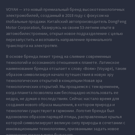
VOYAH — это новый премиальный бренд высокотехнологичных
электромобилей, созданный в 2018 году с фокусом на
глобальные продажи. Китайский автопроизводитель DongFeng
Motor Corporation, базируясь на своем 53-летнем опыте в
автомобилестроении, открыл новое подразделение с целью
перезапустить и возглавить направление премиального
транспорта на электротяге.
В основе бренда лежит тренд на слияние современных
технологий и осознанного отношения к планете. Латинское
наименование бренда отсылает к слову «Вояж» (Voyage), таким
образом символизируя начало путешествия в новую эру
технологических открытий в концепции Новая эра
технологических открытий. Мы прощаемся с тем временем,
когда планета позволяла нам беспощадно использовать ее
недра, не думая о последствиях. Сейчас настало время для
создания нового образа мышления, в котором природа и
технологии существуют в гармонии. Логотип бренда был
вдохновлен образом парящей птицы, расправленные крылья
которой символизируют великую силу природы в сочетании с
инновационными технологиями, призванными задать новое
измерение жизни в мире будущего.