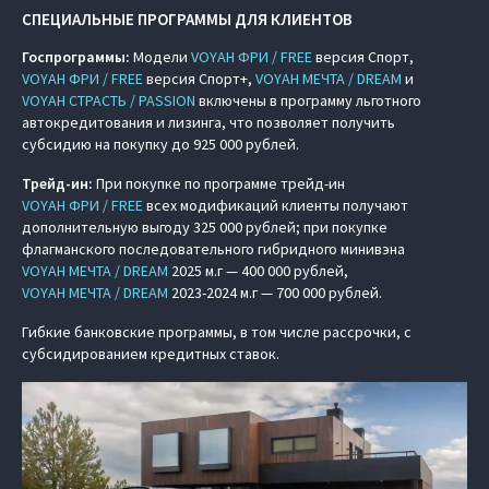
СПЕЦИАЛЬНЫЕ ПРОГРАММЫ ДЛЯ КЛИЕНТОВ
Госпрограммы:
Модели
VOYAH ФРИ / FREE
версия Спорт,
VOYAH ФРИ / FREE
версия Спорт+,
VOYAH МЕЧТА / DREAM
и
VOYAH СТРАСТЬ / PASSION
включены в программу льготного
автокредитования и лизинга, что позволяет получить
субсидию на покупку до 925 000 рублей.
Трейд-ин:
При покупке по программе трейд-ин
VOYAH ФРИ / FREE
всех модификаций клиенты получают
дополнительную выгоду 325 000 рублей; при покупке
флагманского последовательного гибридного минивэна
VOYAH МЕЧТА / DREAM
2025 м.г — 400 000 рублей,
VOYAH МЕЧТА / DREAM
2023-2024 м.г — 700 000 рублей.
Гибкие банковские программы, в том числе рассрочки, с
субсидированием кредитных ставок.