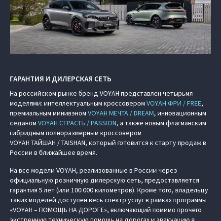
ГАРАНТИЯ И ДИЛЕРСКАЯ СЕТЬ
На российском рынке бренд VOYAH представлен четырьмя
моделями: интеллектуальным кроссовером
VOYAH ФРИ / FREE
,
премиальным минивэном
VOYAH МЕЧТА / DREAM
, инновационным
седаном
VOYAH СТРАСТЬ / PASSION
, а также новым флагманским
гибридным полноразмерным кроссовером
VOYAH ТАЙШАН / TAISHAN, который готовится к старту продаж в
России в ближайшее время.
На все модели VOYAH, реализованные в России через
официальную розничную дилерскую сеть, предоставляется
гарантия 5 лет (или 100 000 километров). Кроме того, владельцу
таких моделей доступен весь спектр услуг в рамках программы
«VOYAH – ПОМОЩЬ НА ДОРОГЕ», включающий помимо прочего
экстренную техническую помощь на дорогах и эвакуацию в