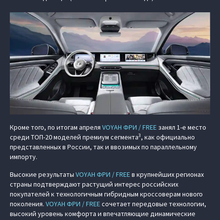
Кроме того, по итогам апреля
VOYAH ФРИ / FREE
занял 1-е место
3
среди ТОП-20 моделей премиум сегмента
, как официально
представленных в России, так и ввозимых по параллельному
импорту.
Высокие результаты
VOYAH ФРИ / FREE
в крупнейших регионах
страны подтверждают растущий интерес российских
покупателей к технологичным гибридным кроссоверам нового
поколения.
VOYAH ФРИ / FREE
сочетает передовые технологии,
высокий уровень комфорта и впечатляющие динамические