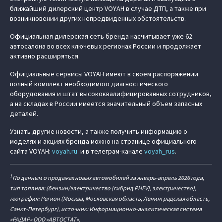
ближайший дилерский центр VOYAH в случае ДТП, а также при
возникновении других непредвиденных обстоятельств.
Официальная дилерская сеть бренда насчитывает уже 62
автосалона во всех ключевых регионах России и продолжает
активно расширяться.
Официальные сервисы VOYAH имеют в своем распоряжении
полный комплект необходимого диагностического
оборудования и штат высококвалифицированных сотрудников,
а на складах в России имеется значительный объем запасных
деталей.
Узнать другие новости, а также получить информацию о
моделях и акциях бренда можно на странице официального
сайта VOYAH:
voyah.ru
и в телеграм-канале
voyah_rus
.
1
По данным о продажах новых автомобилей за январь-апрель 2026 года,
тип топлива: (бензин/электричество (гибрид PHEV), электричество),
география: Регион (Москва, Московская область, Ленинградская область,
Санкт-Петербург), источник: Информационно-аналитическая система
«РАДАР» ООО «АВТОСТАТ».