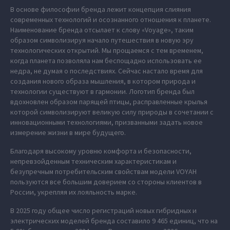
В основе философии бренда лежит концепция слияния
современных технологий и осознанного отношения к планете.
Наименование бренда отсылает к слову «Voyage», таким
образом символизируя начало путешествия в новую эру
технологических открытий. Мы прощаемся с тем временем,
когда планета позволяла нам беспощадно использовать ее
недра, не думая о последствиях. Сейчас настало время для
создания нового образа мышления, в котором природа и
технологии существуют в гармонии. Логотип бренда был
вдохновлен образом парящей птицы, расправленные крылья
которой символизируют великую силу природы в сочетании с
инновационными технологиями, призванными задать новое
измерение жизни в мире будущего.
Благодаря высокому уровню комфорта и безопасности,
непревзойденным техническим характеристикам и
безупречным потребительским свойствам модели VOYAH
пользуются все большим доверием со стороны клиентов в
России, укрепляя их лояльность марке.
В 2025 году общее число регистраций новых гибридных и
электрических моделей бренда составило 9 465 единиц, что на