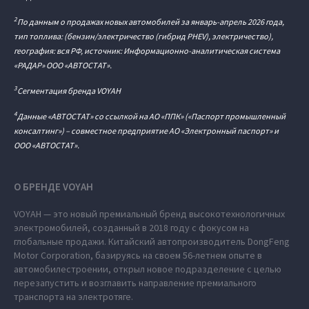
2
По данным о продажах новых автомобилей за январь-апрель 2026 года,
тип топлива: (бензин/электричество (гибрид PHEV), электричество),
география: вся РФ, источник: Информационно-аналитическая система
«РАДАР» ООО «АВТОСТАТ».
3
Сегментация бренда VOYAH
4
Данные «АВТОСТАТ» со ссылкой на АО «ППК» («Паспорт промышленный
консалтинг») – совместное предприятие АО «Электронный паспорт» и
ООО «АВТОСТАТ».
О БРЕНДЕ VOYAH
VOYAH — это новый премиальный бренд высокотехнологичных
электромобилей, созданный в 2018 году с фокусом на
глобальные продажи. Китайский автопроизводитель DongFeng
Motor Corporation, базируясь на своем 56-летнем опыте в
автомобилестроении, открыл новое подразделение с целью
перезапустить и возглавить направление премиального
транспорта на электротяге.