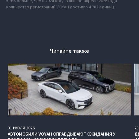
5,9% больше, чем в 2024 году. В январе-апреле 2026 года
количество регистраций VOYAH достигло 4 782 единиц.
Читайте также
31
ИЮЛЯ
2026
28
АВТОМОБИЛИ VOYAH ОПРАВДЫВАЮТ ОЖИДАНИЯ У
Д