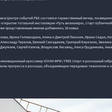
 мая в Центре событий РБК состоялся торжественный вечер, посвященн
 открытие тотальной инсталляции «Путь визионера», старт публично
 уже представленным именам добавились 26 новых.
блова, Ирина Голомаздина, Алина и Дмитрий Пинские, Ирина Седых, На
 Александр Терехов, Евгений Сангаджиев, Григорий Березкин, Эвелина
 Джугелия, Сергей Капков, Владислав Лисовец, Алиса Прудникова, Анн
 инновационный кроссовер VOYAH ФРИ / FREE Спорт и роскошный гиб
волы прогресса и роскоши, объединяющие передовые технологии и э