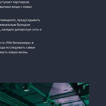
ыступает партнером
ивычные вещи с новых
очевидного, предугадывать
премиальным брендом
, наладил дилерскую сеть и
кта «РБК Визионеры» в
бода исследовать самые
нуть новую жизнь.