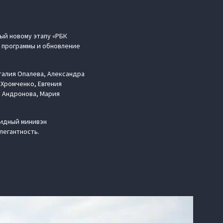
ый новому этапу «РБК
й программы и обновление
талия Опалева, Александра
 Хромченко, Евгения
а Андронова, Мария
ридный минивэн
легантность.