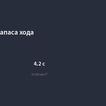
апаса хода
4.2 с
4
0-100 км/ч