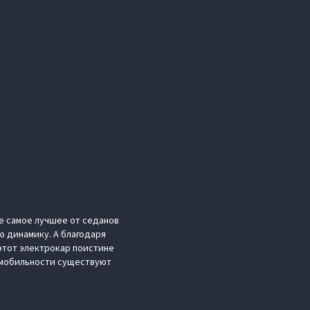
е самое лучшее от седанов
ю динамику. А благодаря
этот электрокар поистине
 мобильности существуют