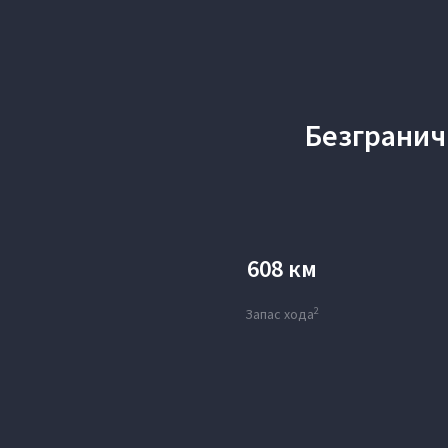
Безгранич
608 км
2
Запас хода