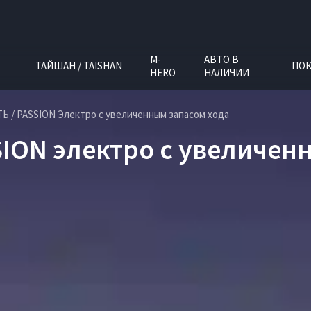
M-
АВТО В
ТАЙШАН / TAISHAN
ПОК
HERO
НАЛИЧИИ
Ь / PASSION Электро с увеличенным запасом хода
SION электро с увеличен