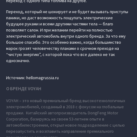
переход с одного типа топлива на другое.
Переход, который не шокирует и не будет вызывать приступы
паники, но даст возможность пощупать электрические
будущее руками и всеми другими частями тела — благо
позволяет салон. И при желании перейти на полностью
электрический автомобиль внутри одного бренда. За что ему
большое спасибо. Это особенно важно, когда большинство
марок грозят человечеству планами о срочном преходе на
“чистую энергию”, с которой пока что все далеко не так
однозначно.
Источник: hellomagrussia.ru
О БРЕНДЕ VOYAH
VOYAH – это новый премиальный бренд высокотехнологичных
электромобилей, созданный в 2018 с фокусом на глобальные
продажи. Китайский автопроизводитель DongFeng Motor
Corporation, базируясь на своем 53-летнем опыте в
автомобилестроении, открыл новое подразделение с целью
перезапустить и возглавить направление премиального