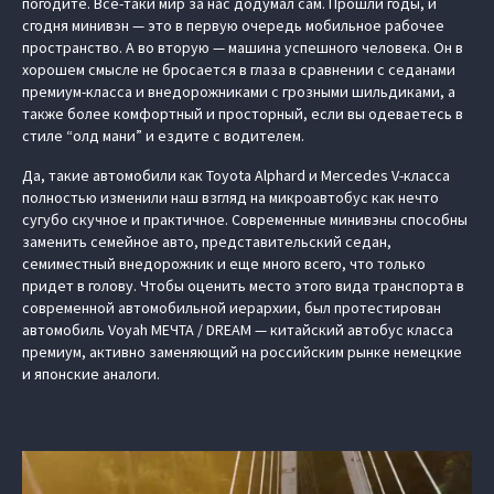
погодите. Все-таки мир за нас додумал сам. Прошли годы, и
сгодня минивэн — это в первую очередь мобильное рабочее
пространство. А во вторую — машина успешного человека. Он в
хорошем смысле не бросается в глаза в сравнении с седанами
премиум-класса и внедорожниками с грозными шильдиками, а
также более комфортный и просторный, если вы одеваетесь в
стиле “олд мани” и ездите с водителем.
Да, такие автомобили как Toyota Alphard и Mercedes V-класса
полностью изменили наш взгляд на микроавтобус как нечто
сугубо скучное и практичное. Современные минивэны способны
заменить семейное авто, представительский седан,
семиместный внедорожник и еще много всего, что только
придет в голову. Чтобы оценить место этого вида транспорта в
современной автомобильной иерархии, был протестирован
автомобиль Voyah МЕЧТА / DREAM — китайский автобус класса
премиум, активно заменяющий на российским рынке немецкие
и японские аналоги.