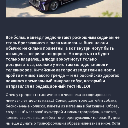
Все больше звезд предпочитают роскошным седанам не
столь бросающиеся в глаза минивэны. Внешне они
обычно не сильно приметны, а вот внутри могут быть
оснащены неприлично дорого. Но видеть это будет
только владелец, а люди вокруг могут только
догадываться, сколько у него там холодильников и
телевизоров. Китайские автопроизводители не могли
пройти и мимо такого тренда — и на российских дорогах
появился премиальный микроавтобус, который и
отправился на редакционный тест HELLO!
C чем у среднестатистического человека ассоциировался
минивэн лет десять назад? Семья, двое-трое детей и собака,
бесконечные коляски, пакеты из магазина в багажнике. Образ,
созданный массовой культурой и кинаматрографом, кажется,
крепко засел в наших и без того перегруженных головах. Будем
мы еще думать о трансформации образа минивэна в мире. Хотя