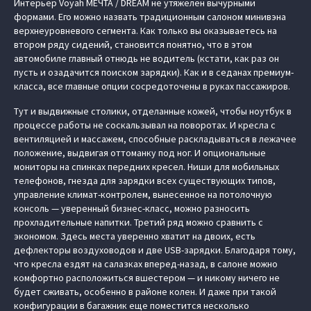
Интерьер Voyah МЕЧТА / DREAM не утяжелен вычурными
формами. Его можно назвать традиционным салоном минивэна
верхнеуровневого сегмента. Как только вы оказываетесь на
втором ряду сидений, становится понятно, что в этом
автомобиле главный отнюдь не водитель (кстати, как раз он
пусть и озадачится поиском зарядки). Как и в седанах премиум-
класса, все главные опции сосредоточены в руках пассажиров.
Тут и выдвижные столики, отделанные кожей, чтобы ноутбук в
процессе работы не соскальзывал на поворотах. И кресла с
вентиляцией и массажем, способные раскладываться в лежачее
положение, выдвигая оттоманку под ног. И опциональные
мониторы на спинках передних кресел. Ниши для мобильных
телефонов, гнезда для зарядки всех существующих типов,
управление климат-контролем, вынесенное на потолочную
консоль — уверенный бизнес-класс, можно разносить
прохладительные напитки. Третий ряд можно сравнить с
экономом. Здесь места уверенно хватит на двоих, есть
дефлекторы воздуховодов и две USB-зарядки. Благодаря тому,
что кресла ездят на салазках вперед-назад, в салоне можно
комфортно расположиться вшестером — и никому ничего не
будет сживать, особенно в районе колен. И даже при такой
конфигурации в багажник еще поместится несколько