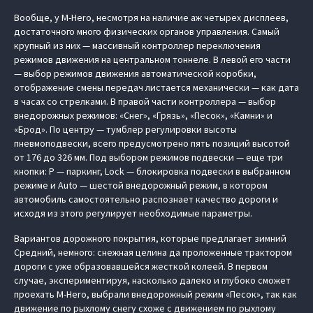
Вообще, у M-Hero, несмотря на наличие аж четырех дисплеев,
достаточного много физических органов управления. Самый
крупный из них — массивный контроллер переключения
режимов движения на центральном тоннеле. В левой его части
— выбор режимов движения автоматической коробки,
отображение смены передач листается механически — как дата
в часах со стрелками. В правой части контроллера — выбор
внедорожных режимов: «Снег», «Грязь», «Песок», «Камни» и
«Брод». По центру — тумблер регулировки высоты
пневмоподвески, всего предусмотрено пять позиций высотой
от 176 до 326 мм. Под выбором режимов подвески — еще три
кнопки: P — паркинг, Lock — блокировка подвески в выбранном
режиме и Auto — шестой внедорожный режим, в котором
автомобиль самостоятельно распознает качество дороги и
исходя из этого регулирует необходимые параметры.
Вариантов дорожного покрытия, которые предлагает зимний
Средний, немного: снежная целина да проложенные трактором
дороги с уже образовавшейся жесткой колеей. В первом
случае, экспериментируя, насколько далеко и глубоко сможет
проехать M-Hero, выбрали внедорожный режим «Песок», так как
движение по рыхлому снегу схоже с движением по рыхлому