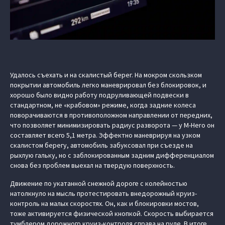
Удалось съехать и на скалистый берег. На мокром скользком
покрытии автомобиль легко маневрировал без блокировок, и
хорошо было видно работу подруливающей подвески в
стандартном, не «крабовом» режиме, когда задние колеса
поворачиваются в противоположном направлении от передних,
что позволяет минимизировать радиус разворота — у M-Hero он
составляет всего 5,1 метра. Эффектно маневрируя на узком
скалистом берегу, автомобиль забуксовал при съезде на
рыхлую гальку, но с заблокированным задним дифференциалом
снова без проблем выехал на твердую поверхность.
Движение по укатанной снежной дороге с колейностью
натолкнуло на мысль протестировать внедорожный круиз-
контроль на малых скоростях. Он, как и блокировки мостов,
тоже активируется физической кнопкой. Скорость выбирается
тумблером дорожного круиз-контроля справа на руле. В итоге