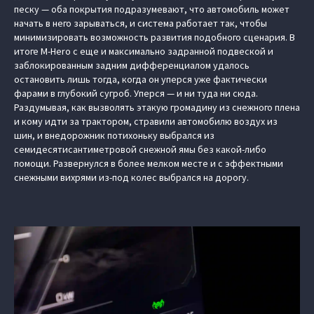
песку — оба покрытия подразумевают, что автомобиль может
начать в него зарываться, и система работает так, чтобы
минимизировать возможность развития подобного сценария. В
итоге M-Hero с еще и максимально задранной подвеской и
заблокированным задним дифференциалом удалось
остановить лишь тогда, когда он уперся уже фактически
фарами в глубокий сугроб. Уперся — и ни туда ни сюда.
Раздумывая, как вызволять этакую громадину из снежного плена
и кому идти за трактором, стравили автомобилю воздух из
шин, и внедорожник потихоньку выбрался из
семидесятисантиметровой снежной ямы без какой-либо
помощи. Развернулся в более мелком месте и с эффектными
снежными вихрями из-под колес выбрался на дорогу.