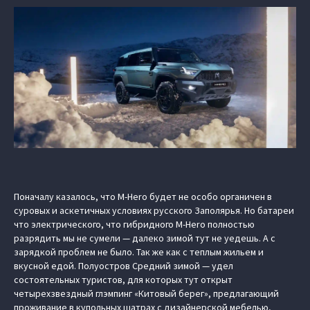
Поначалу казалось, что M-Hero будет не особо органичен в
суровых и аскетичных условиях русского Заполярья. Но батареи
что электрического, что гибридного M-Hero полностью
разрядить мы не сумели — далеко зимой тут не уедешь. А с
зарядкой проблем не было. Так же как с теплым жильем и
вкусной едой. Полуостров Средний зимой — удел
состоятельных туристов, для которых тут открыт
четырехзвездный глэмпинг «Китовый берег», предлагающий
проживание в купольных шатрах с дизайнерской мебелью,