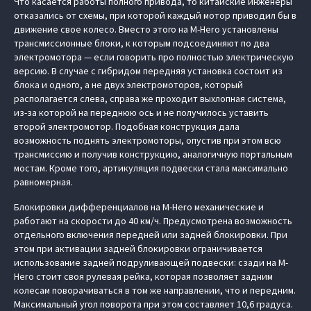
Что касается работы полного привода, то китайские инженеры
отказались от схемы, при которой каждый мотор приводил бы в
движение свое колесо. Вместо этого на M-Hero установлены
трансмиссионные блоки, к которым подсоединяют по два
электромотора — если говорить про полностью электрическую
версию. В случае с гибридом передняя установка состоит из
блока и одного, а не двух электромоторов, который
располагается слева, справа же проходит выхлопная система,
из-за которой на переднюю ось и не получилось уставить
второй электромотор. Подобная конструкция дала
возможность поднять электромоторы, опустив при этом всю
трансмиссию и получив конструкцию, аналогичную портальным
мостам. Кроме того, артикуляция подвески стала максимально
равномерная.
Блокировки дифференциалов на M-Hero механические и
работают на скорости до 40 км/ч. Предусмотрена возможность
отдельного включения передней или задней блокировки. При
этом при активации задней блокировки ограничивается
использование задней подруливающей подвески: сзади на M-
Hero стоит своя рулевая рейка, которая позволяет задним
колесам поворачиваться в том же направлении, что и передним.
Максимальный угол поворота при этом составляет 10,6 градуса.