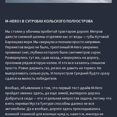
M-HERO I В СУГРОБАХ КОЛЬСКОГО ПОЛУОСТРОВА
Мы стояли у обочины пробитой трактором дороги. Метров
двести снежной целины отделяли нас от воды — губы Кутовой
Баренцева моря. Мы свернули и поехали просто напрямик.
Переметов видно не было, трехтонный M-Hero уверенно
проминал снег, глубина которого была сантиметров сорок.
Развернулись тут же, сдав назад, и вернулись на дорогу,
проложив рядом вторую колею. И это все казалось слишком
просто. Ровно держать газ, резко не давить на тормоз. Не
выворачивать сильно руль. И полуостров Средний будто сразу
сдался на милость победителя.
Вообще, объявление о том, что первый тест-драйв M-Hero
пройдет именно здесь, да еще зимой, выглядело дерзко.
Добраться сюда — это отдельная непростая задача, потому что
взять перевал Муста-Тунтури способны далеко не все
автомобили. Да и вообще, дороги здесь прокладывались
военной техникой для военных нужд и, кажется, никогда не