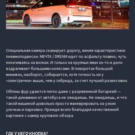
Специальная камера сканирует дорогу, меняя характеристики
пневмоподвески. МЕЧТА / DREAM идет по асфальту плавно, чуть
покачиваясь на волнах. И только на крупных ямах он то и дело
вздрагивает большими колесами. В поворотах большой
минивэн, наоборот, собирается, хотя точность их у
«электрички» выше, чем у гибрида, за счет лучшей развесовки.
Обгоны фур удаются легко даже с разряженной батареей —
такой динамики от автобуса не ожидаешь. Не ожидаешь, и что
такой машиной довольно просто маневрировать на узких
улочках и парковке. Прежде всего благодаря качественной
картинке с камер кругового обзора.
ГДЕ У НЕГО КНОПКА?