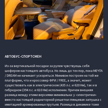
АВТОБУС-СПОРТСМЕН
Из-за вертикальной посадки за рулем чувствуешь себя
шофером настоящего автобуса. Но лишь до тех пор, пока МЕЧТА
/ DREAM не начинает ускоряться. Минивэн построен на той же
платформе, что и кроссовер ФРИ / FREE, а значит, может
существовать как в электрическом (435 л.с. и 620 Нм), так и в
гибридном (394 л.с. и 610 Нм) исполнении. Причем внешняя
разница между этими версиями минимальна: у «электрички»
вместо настоящей радиаторной решетки глянцевая заглушка с
имитацией хромированных прутьев. Разница в динамике тоже