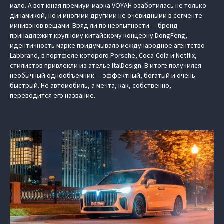
мало. А вот юная премиум-марка VOYAH озаботилась не только
динамикой, но и многими другими не очевидными в сегменте
минивэнов вещами. Вряд ли по неопытности — бренд
принадлежит крупному китайскому концерну DongFeng,
идентичность марке придумывало международное агентство
Labbrand, в портфеле которого Porsche, Coca-Cola и Netflix,
стилистов привлекли из ателье ItalDesign. В итоге получился
необычный однообъемник — эффектный, богатый и очень
быстрый. Не автомобиль, а мечта, как, собственно,
переводится его название.