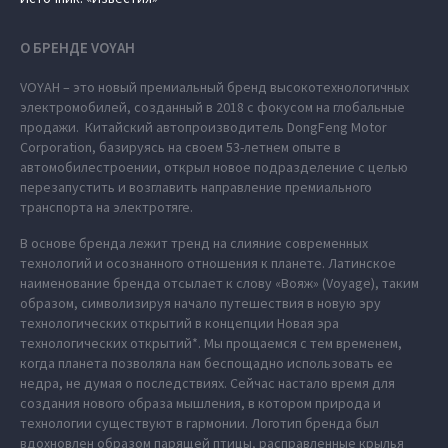
О БРЕНДЕ VOYAH
VOYAH – это новый премиальный бренд высокотехнологичных
электромобилей, созданный в 2018 с фокусом на глобальные
продажи. Китайский автопроизводитель DongFeng Motor
Corporation, базируясь на своем 53-летнем опыте в
автомобилестроении, открыл новое подразделение с целью
перезапустить и возглавить направление премиального
транспорта на электротяге.
В основе бренда лежит тренд на слияние современных
технологий и осознанного отношения к планете. Латинское
наименование бренда отсылает к слову «Вояж» (Voyage), таким
образом, символизируя начало путешествия в новую эру
технологических открытий в концепции Новая эра
технологических открытий*. Мы прощаемся с тем временем,
когда планета позволяла нам беспощадно использовать ее
недра, не думая о последствиях. Сейчас настало время для
создания нового образа мышления, в котором природа и
технологии существуют в гармонии. Логотип бренда был
вдохновлен образом парящей птицы, расправленные крылья