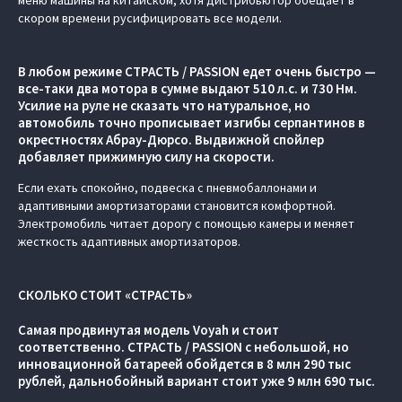
меню машины на китайском, хотя дистрибьютор обещает в
скором времени русифицировать все модели.
В любом режиме СТРАСТЬ / PASSION едет очень быстро —
все-таки два мотора в сумме выдают 510 л.с. и 730 Нм.
Усилие на руле не сказать что натуральное, но
автомобиль точно прописывает изгибы серпантинов в
окрестностях Абрау-Дюрсо. Выдвижной спойлер
добавляет прижимную силу на скорости.
Если ехать спокойно, подвеска с пневмобаллонами и
адаптивными амортизаторами становится комфортной.
Электромобиль читает дорогу с помощью камеры и меняет
жесткость адаптивных амортизаторов.
СКОЛЬКО СТОИТ «СТРАСТЬ»
Самая продвинутая модель Voyah и стоит
соответственно. СТРАСТЬ / PASSION c небольшой, но
инновационной батареей обойдется в 8 млн 290 тыс
рублей, дальнобойный вариант стоит уже 9 млн 690 тыс.