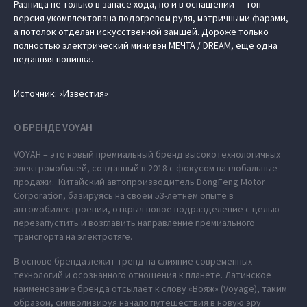
Разница не только в запасе хода, но и в оснащении — топ-
версия укомплектована подогревом руля, матричными фарами,
а потолок отделан искусственной замшей. Дороже только
полностью электрический минивэн МЕЧТА / DREAM, еще одна
недавняя новинка.
Источник: «Известия»
О БРЕНДЕ VOYAH
VOYAH – это новый премиальный бренд высокотехнологичных
электромобилей, созданный в 2018 с фокусом на глобальные
продажи. Китайский автопроизводитель DongFeng Motor
Corporation, базируясь на своем 53-летнем опыте в
автомобилестроении, открыл новое подразделение с целью
перезапустить и возглавить направление премиального
транспорта на электротяге.
В основе бренда лежит тренд на слияние современных
технологий и осознанного отношения к планете. Латинское
наименование бренда отсылает к слову «Вояж» (Voyage), таким
образом, символизируя начало путешествия в новую эру