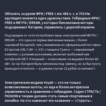
Обгонять за рулем ФРИ / FREE c его 488 л. с. и 750 Нм
крутящего момента одно удовольствие. Гибридные ФРИ /
FREE и МЕЧТА / DREAM, у которых бензиновые моторы
подзаряжают батарею, справились с дорогой играючи.
Подзарядки от сети потребовал лишь электрический МЕЧТА /
DREAM — это одна из первых ввезенных машин, с более
скромной батареей, чем у минивэнов из официальной поставки:
82 против 108,7 кВт∙ч. ЭЗС станция в Туапсе — современный
комплекс с разными разъемами, включая требуемый нам
китайский GB/T. И мощный — в максимуме он выдавал более 60
кВт. За час батарея была заполнена под завязку, но за быстроту
приходится платить — в данном случае 22 рубля за киловатт.
Электрические модели Voyah — это не только
всевозможные льготы, но еще и более интересная
управляемость в сравнении с гибридами. Седан СТРАСТЬ /
PASSION в теории должен стать самым спортивным в
линейке. На что намекает его название — «Страсть».