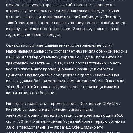
к емкости аккумуляторов: на 82 либо 108 кВт∙ч, причем во
втором случае используется инновационная твердотельная
батарея — едва ли не впервые на серийной модели! По идее,
такой электролит должен давать преимущество во всём, везде
и сразу: выше плотность запасаемой энергии, больше запас
хода, меньше время зарядки.
Однако паспортные данные никаких революций не сулят.
Максимальная дальность составляет 483 км для обычной версии
и 608 км для твердотельной, зарядка с 10 до 80 процентов от
трехфазной розетки — 5,2 и 6,7 часа соответственно. То есть
все это плюс-минус пропорционально разнице в емкости.
Единственная подсказка содержится в графе «Снаряженная
масса»: дальнобойная модификация тяжелее обычной всего на
20 кг! Для литий-ионных аккумуляторов эта разница была бы
почти на порядок больше.
Еще одна странность — время разгона. Обе версии СТРАСТЬ /
PASSION оснащены идентичными синхронными
электромоторами спереди и сзади, суммарно выдающими 510
сил и 730 Нм. Но литий-ионный Voyah набирает первую сотню за
3,8 с, а твердотельный — аж за 4,2. Официально это
объясняется разницей в массе, но эта версия, как мы только