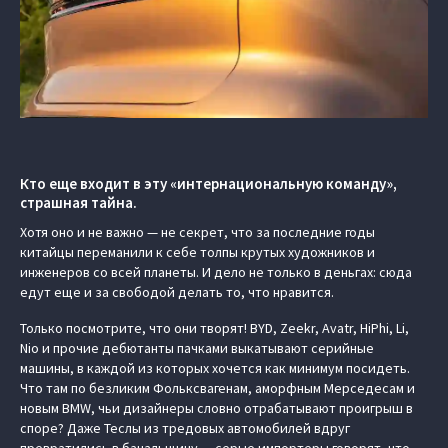
Кто еще входит в эту «интернациональную команду»,
страшная тайна.
Хотя оно и не важно — не секрет, что за последние годы
китайцы переманили к себе толпы крутых художников и
инженеров со всей планеты. И дело не только в деньгах: сюда
едут еще и за свободой делать то, что нравится.
Только посмотрите, что они творят! BYD, Zeekr, Avatr, HiPhi, Li,
Nio и прочие дебютанты пачками выкатывают серийные
машины, в каждой из которых хочется как минимум посидеть.
Что там по безликим Фольксвагенам, аморфным Мерседесам и
новым BMW, чьи дизайнеры словно отрабатывают проигрыш в
споре? Даже Теслы из тредовых автомобилей вдруг