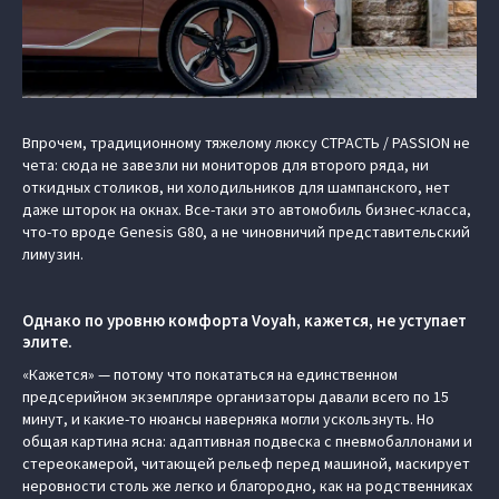
Впрочем, традиционному тяжелому люксу СТРАСТЬ / PASSION не
чета: сюда не завезли ни мониторов для второго ряда, ни
откидных столиков, ни холодильников для шампанского, нет
даже шторок на окнах. Все-таки это автомобиль бизнес-класса,
что-то вроде Genesis G80, а не чиновничий представительский
лимузин.
Однако по уровню комфорта Voyah, кажется, не уступает
элите.
«Кажется» — потому что покататься на единственном
предсерийном экземпляре организаторы давали всего по 15
минут, и какие-то нюансы наверняка могли ускользнуть. Но
общая картина ясна: адаптивная подвеска с пневмобаллонами и
стереокамерой, читающей рельеф перед машиной, маскирует
неровности столь же легко и благородно, как на родственниках