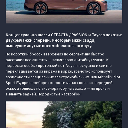
Концептуально шасси СТРАСТЬ / PASSION и Taycan похожи:
двухрычажки спереди, многорычажки сзади,
вышеупомянутые пневмобаллоны по кругу.
Но короткий бросок вверх-вниз по серпантину быстро
расставил все акценты — зажигалово «китайцу» чуждо. К
подвеске особых претензий нет: Voyah послушно и слитно
перекладывается из виража в вираж, грамотно использует
возможности специальных электромобильных шин Michelin Pilot
Sport EV, при переборе скорости мягко скользит передней
осью, а топнешь по акселератору на выходе — не прочь и
вильнуть задней. Породистые настройки!