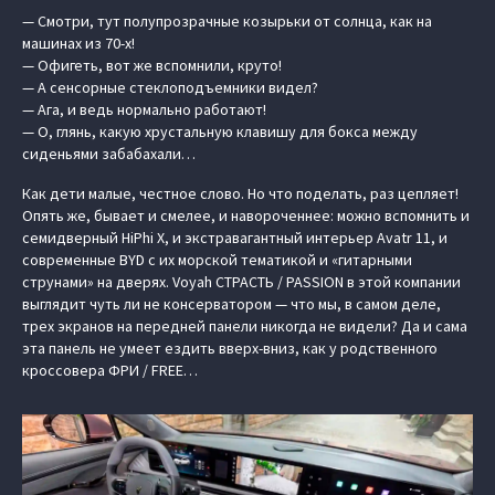
— Смотри, тут полупрозрачные козырьки от солнца, как на
машинах из 70-х!
— Офигеть, вот же вспомнили, круто!
— А сенсорные стеклоподъемники видел?
— Ага, и ведь нормально работают!
— О, глянь, какую хрустальную клавишу для бокса между
сиденьями забабахали…
Как дети малые, честное слово. Но что поделать, раз цепляет!
Опять же, бывает и смелее, и навороченнее: можно вспомнить и
семидверный HiPhi X, и экстравагантный интерьер Avatr 11, и
современные BYD с их морской тематикой и «гитарными
струнами» на дверях. Voyah СТРАСТЬ / PASSION в этой компании
выглядит чуть ли не консерватором — что мы, в самом деле,
трех экранов на передней панели никогда не видели? Да и сама
эта панель не умеет ездить вверх-вниз, как у родственного
кроссовера ФРИ / FREE…