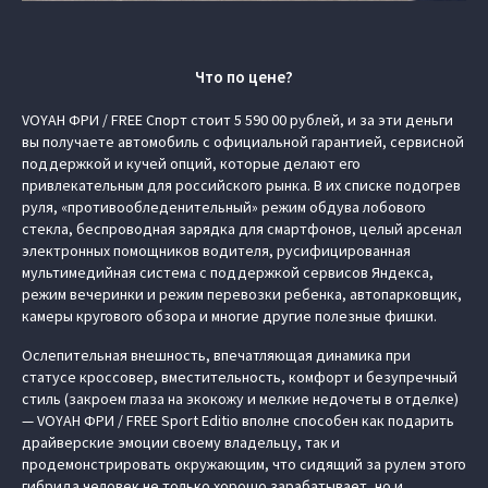
Что по цене?
VOYAH ФРИ / FREE Спорт стоит 5 590 00 рублей, и за эти деньги
вы получаете автомобиль с официальной гарантией, сервисной
поддержкой и кучей опций, которые делают его
привлекательным для российского рынка. В их списке подогрев
руля, «противообледенительный» режим обдува лобового
стекла, беспроводная зарядка для смартфонов, целый арсенал
электронных помощников водителя, русифицированная
мультимедийная система с поддержкой сервисов Яндекса,
режим вечеринки и режим перевозки ребенка, автопарковщик,
камеры кругового обзора и многие другие полезные фишки.
Ослепительная внешность, впечатляющая динамика при
статусе кроссовер, вместительность, комфорт и безупречный
стиль (закроем глаза на экокожу и мелкие недочеты в отделке)
— VOYAH ФРИ / FREE Sport Editio вполне способен как подарить
драйверские эмоции своему владельцу, так и
продемонстрировать окружающим, что сидящий за рулем этого
гибрида человек не только хорошо зарабатывает, но и