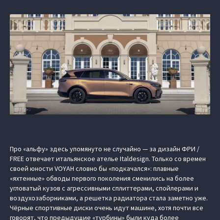
Про «альфу» здесь упомянуто не случайно — за дизайн ФРИ /
FREE отвечает итальянское ателье Italdesign. Только со времен
своей юности VOYAH словно бы «подкачался»: плавные
«яхтенные» обводы первого поколения сменились на более
угловатый кузов с агрессивными сплиттерами, спойлерами и
воздухозаборниками, а решетка радиатора стала заметно уже.
Чёрные спортивные диски очень идут машине, хотя почти все
говорят, что предыдущие «турбины» были куда более