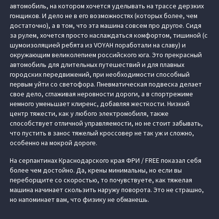
автомобиль, на котором хочется уделывать на трассе дерзких
гонщиков. И дело не в его возможностях (которых более, чем
достаточно), а в том, что эта машина совсем про другое. Сидя
за рулем, хочется просто наслаждаться комфортом, тишиной (с
шумоизоляцией ребята из VOYAH поработали на славу) и
окружающим великолепием российского юга. Это прекрасный
автомобиль для длительных путешествий и для плавных
городских передвижений, при необходимости способный
первым уйти со светофора. Пневматическая подвеска делает
свое дело, сглаживая неровности дороги, а в спортрежиме
немного уменьшает клиренс, добавляя жесткости. Низкий
центр тяжести, как у любого электромобиля, также
способствует отличной управляемости, но не стоит забывать,
что пустить в занос тяжелый кроссовер не так уж и сложно,
особенно на мокрой дороге.
На серпантинах Краснодарского края ФРИ / FREE показал себя
более чем достойно. Да, крены минимальны, но если вы
переборщите со скоростью, то почувствуете, как тяжелая
машина начинает скользить наружу поворота. Это не страшно,
но напоминает вам, что физику не обманешь.