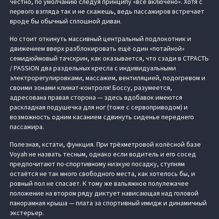
честно, по умолчанию следуя принципу «всё включено». Хотя с
первого взгляда так и не скажешь, ведь пассажиров встречает
вроде бы обычный сплошной диван.
Но стоит откинуть массивный центральный подлокотник и
движением вверх разблокировать ещё один «потайной»
семидюймовый тачскрин, как оказывается, что сзади в СТРАСТЬ
/ PASSION два раздельных кресла с индивидуальными
электрорегулировками, массажем, вентиляцией, подогревом и
своими зонами климат-контроля! Боссу, разумеется,
адресована правая сторона — здесь вдобавок имеются
раскладная подушечка для ног (тоже с сервоприводом) и
возможность одним касанием сдвинуть сиденье переднего
пассажира.
Полезная, кстати, функция. При трёхметровой колёсной базе
Voyah не назвать тесным, однако если водитель и его сосед
предпочитают по-спортивному низкую посадку, ступням
остаётся не так много свободного места, как хотелось бы, и
ровный пол не спасает. К тому же вальяжное полулежачее
положение на втором ряду диктует нависающая над головой
панорамная крыша — плата за спортивный имидж и динамичный
экстерьер.