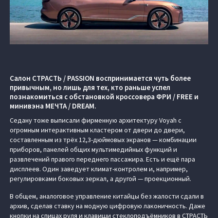
Салон СТРАСТЬ / PASSION воспринимается чуть более
привычным, но лишь для тех, кто раньше успел
познакомиться с обстановкой кроссовера ФРИ / FREE и
минивэна МЕЧТА / DREAM.
Седану тоже выписали фирменную архитектуру Voyah с
огромным интерактивным кластером от двери до двери,
составленным из трёх 12,3-дюймовых экранов — комбинации
приборов, панелей общих мультимедийных функций и
развлечений правого переднего пассажира. Есть и ещё пара
дисплеев. Один заведует климат-контролем и, например,
регулировками боковых зеркал, а другой — проекционный.
В общем, аналоговое управление китайцы без жалости сдали в
архив, сделав ставку на модную цифровую лаконичность. Даже
кнопки на спицах руля и клавиши стеклоподъёмников в СТРАСТЬ