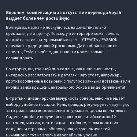
Впрочем, компенсацию за отсутствие перевода Voyah
выдаёт более чем достойную.
Во-первых, марка не поскупилась на действительно
премиальную отделку. Повсюду в интерьере кожа, замша,
мягкий пластик, натуральный металл — СТРАСТЬ / PASSION
окружает традиционной роскошью. Да и собран салон на
совесть, Tesla такой педантичности может только
позавидовать.
Во-вторых, внутренний мир седана, как и его внешность,
интересно рассматривать в деталях. Чего стоят, например,
противосолнечные козырьки с полупрозрачными вставками или
кнопка замка крышки центрального бокса в виде бриллианта!
В-третьих, дизайнерская вычурность совершенно не мешает
выбору удобной посадки. Руль, правда, регулируется вручную,
зато диапазоны перемещения штурвала и кресла впечатляют.
Сиденье вообще получилось совсем не китайским: аж 12
настроек, массаж, вентиляция — в общем, эпоха коротких
подушек и странных набивок ушла, а эргономический
инжиниринг тут на вполне европейском уровне.