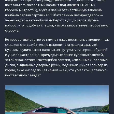
показали его экспортный вариант под именем СТРАСТЬ /
PASSION («Страсть»), а уже в мае на отечественную таможню
прибыла первая партия из 139 батарейных четырёхдверок —
через неделю автомобили доберутся до дилеров. Другой
вопрос, что подобная спешка, как оказалось, имеет и обратную
сторону.
Но первое знакомство оставляет лишь позитивные эмоции — уж
слишком сногсшибательно выглядит эта машина вживую!
Буквально уничтожает нарочитым футуризмом серость будней
и унылое настроение. Причудливые линии кузовных панелей,
затейливая оптика, светящийся логотип, «сплошные» колёсные
диски, выдвижные дверные ручки, поднимающийся спойлер на
корме, лихо ниспадающая крыша — эй, кто угнал концепт-кар с
выставочного стенда?