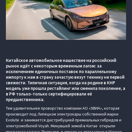
Китайское автомобильное нашествие на российский
рынок идёт с некоторым временным лагом: за
исключением единичных поставок по параллельному
импорту к нам в страну зачастую везут технику не первой
свежести. Типичная ситуация, когда на родине в КНР
модель уже прошла рестайлинг или сменила поколение, а
в РФ только-только сертифицировали её
предшественника.
Тем удивительнее проворство компании АО «ЭВИА», которая
производит под Липецком электрокары собственной марки
Evolute и занимается дистрибуцией премиальных гибридов и
электромобилей Voyah. Минувшей зимой в Китае открыли
предзаказ седана Zhuiguang, в апреле на автосалоне в Шанхае