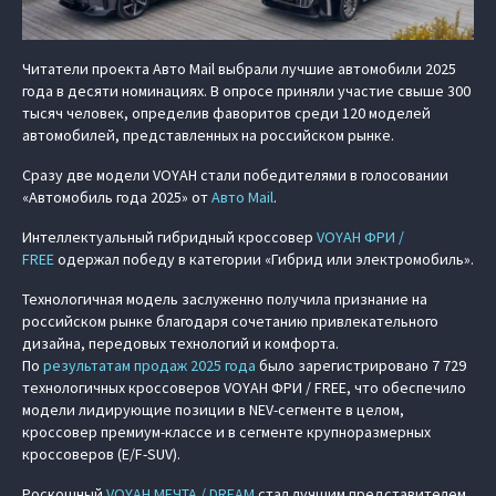
Читатели проекта Авто Mail выбрали лучшие автомобили 2025
года в десяти номинациях. В опросе приняли участие свыше 300
тысяч человек, определив фаворитов среди 120 моделей
автомобилей, представленных на российском рынке.
Сразу две модели VOYAH стали победителями в голосовании
«Автомобиль года 2025» от
Авто Mail
.
Интеллектуальный гибридный кроссовер
VOYAH ФРИ /
FREE
одержал победу в категории «Гибрид или электромобиль».
Технологичная модель заслуженно получила признание на
российском рынке благодаря сочетанию привлекательного
дизайна, передовых технологий и комфорта.
По
результатам продаж 2025 года
было зарегистрировано 7 729
технологичных кроссоверов VOYAH ФРИ / FREE, что обеспечило
модели лидирующие позиции в NEV-сегменте в целом,
кроссовер премиум-классе
и в сегменте крупноразмерных
кроссоверов (E/F-SUV).
Роскошный
VOYAH МЕЧТА / DREAM
стал лучшим представителем